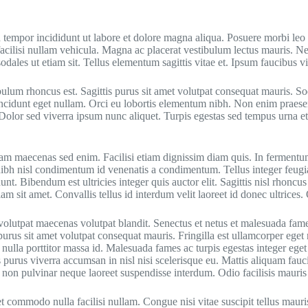
d tempor incididunt ut labore et dolore magna aliqua. Posuere morbi leo
a facilisi nullam vehicula. Magna ac placerat vestibulum lectus mauris.
odales ut etiam sit. Tellus elementum sagittis vitae et. Ipsum faucibus vi
bulum rhoncus est. Sagittis purus sit amet volutpat consequat mauris. So
incidunt eget nullam. Orci eu lobortis elementum nibh. Non enim praese
. Dolor sed viverra ipsum nunc aliquet. Turpis egestas sed tempus urna e
iam maecenas sed enim. Facilisi etiam dignissim diam quis. In fermentum
nibh nisl condimentum id venenatis a condimentum. Tellus integer feugi
unt. Bibendum est ultricies integer quis auctor elit. Sagittis nisl rhoncu
am sit amet. Convallis tellus id interdum velit laoreet id donec ultrice
t volutpat maecenas volutpat blandit. Senectus et netus et malesuada fa
rus sit amet volutpat consequat mauris. Fringilla est ullamcorper eget nu
nulla porttitor massa id. Malesuada fames ac turpis egestas integer eget 
 purus viverra accumsan in nisl nisi scelerisque eu. Mattis aliquam faucib
rta non pulvinar neque laoreet suspendisse interdum. Odio facilisis mauri
et commodo nulla facilisi nullam. Congue nisi vitae suscipit tellus maur