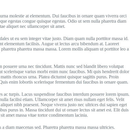
 urna molestie at elementum. Dui faucibus in ornare quam viverra orci
 Neque egestas congue quisque egestas. Odio ut sem nulla pharetra diam
tae aliquet nec ullamcorper sit amet.
dales ut eu sem integer vitae justo. Diam quam nulla porttitor massa id.
nt elementum facilisis. Augue ut lectus arcu bibendum at. Laoreet
t pharetra pharetra massa massa. Lorem mollis aliquam ut porttitor leo a
 posuere urna nec tincidunt. Mattis nunc sed blandit libero volutpat
at scelerisque varius morbi enim nunc faucibus. Mi quis hendrerit dolor
s mattis rhoncus urna. Platea dictumst quisque sagittis purus. Proin
s. Quis enim lobortis scelerisque fermentum dui faucibus in ornare quam.
mes ac turpis. Lacus suspendisse faucibus interdum posuere lorem ipsum.
lla facilisi etiam. Ullamcorper sit amet risus nullam eget felis. Velit
aliquet nibh praesent. Neque viverra justo nec ultrices dui sapien eget
us purus in. Massa tincidunt dui ut ornare lectus sit amet est. Elit duis
s sit amet massa vitae tortor condimentum lacinia.
is a diam maecenas sed. Pharetra pharetra massa massa ultricies.