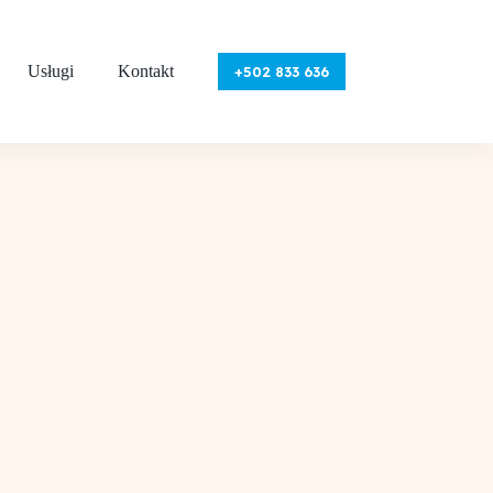
Usługi
Kontakt
+502 833 636