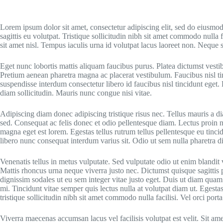
Lorem ipsum dolor sit amet, consectetur adipiscing elit, sed do eiusmo
sagittis eu volutpat. Tristique sollicitudin nibh sit amet commodo null
sit amet nisl. Tempus iaculis urna id volutpat lacus laoreet non. Neque s
Eget nunc lobortis mattis aliquam faucibus purus. Platea dictumst vesti
Pretium aenean pharetra magna ac placerat vestibulum. Faucibus nisl t
suspendisse interdum consectetur libero id faucibus nisl tincidunt eget
diam sollicitudin. Mauris nunc congue nisi vitae.
Adipiscing diam donec adipiscing tristique risus nec. Tellus mauris a d
sed. Consequat ac felis donec et odio pellentesque diam. Lectus proin 
magna eget est lorem. Egestas tellus rutrum tellus pellentesque eu tincid
libero nunc consequat interdum varius sit. Odio ut sem nulla pharetra di
Venenatis tellus in metus vulputate. Sed vulputate odio ut enim blandi
Mattis rhoncus urna neque viverra justo nec. Dictumst quisque sagittis pu
dignissim sodales ut eu sem integer vitae justo eget. Duis ut diam quam 
mi. Tincidunt vitae semper quis lectus nulla at volutpat diam ut. Egestas
tristique sollicitudin nibh sit amet commodo nulla facilisi. Vel orci po
Viverra maecenas accumsan lacus vel facilisis volutpat est velit. Sit am